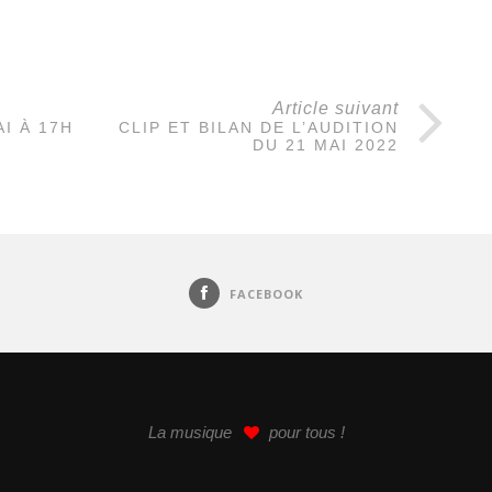
Article suivant
I À 17H
CLIP ET BILAN DE L’AUDITION
DU 21 MAI 2022
FACEBOOK
La musique
pour tous !