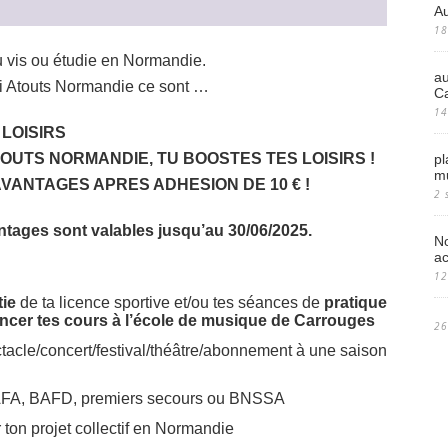
Au
18
tu vis ou étudie en Normandie.
au
toi Atouts Normandie ce sont …
C
14
LOISIRS
ATOUTS NORMANDIE, TU BOOSTES TES LOISIRS !
pl
m
’AVANTAGES APRES ADHESION DE 10 € !
2 
ntages sont valables jusqu’au 30/06/2025.
No
ac
12
tie
de ta licence sportive et/ou tes séances de
pratique
ancer tes cours à l’école de musique de Carrouges
26
ctacle/concert/festival/théâtre/abonnement à une saison
BAFA, BAFD, premiers secours ou BNSSA
ton projet collectif en Normandie