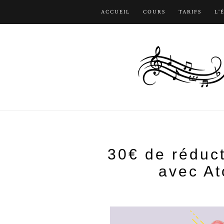
ACCUEIL
COURS
TARIFS
L’
30€ de réduct
avec At